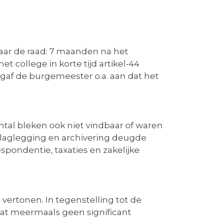
aar de raad: 7 maanden na het
 college in korte tijd artikel-44
gaf de burgemeester o.a. aan dat het
tal bleken ook niet vindbaar of waren
rslaglegging en archivering deugde
ondentie, taxaties en zakelijke
vertonen. In tegenstelling tot de
 dat meermaals geen significant