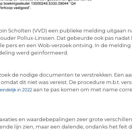
toin Scholten (VVD) een publieke melding uitgaan n
uder Pollux-Linssen. Dat gebeurde ook pas nadat het
ale pers en een Wob-verzoek ontving. In de melding 
eling werd geïnformeerd.
oek de nodige documenten te verstrekken. Een aan
 omdat dit niet was vereist. De procedure m.b.t. ve
aan te pas komen om met name corresp
indelijk in 2022
axaties en waardebepalingen zeer grote verschillen 
gende lijn zien, maar een dalende, ondanks het feit