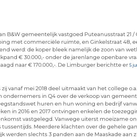
van B&W gemeentelijk vastgoed Puteanusstraat 21 / 
ping met commerciële ruimte, en Ginkelstraat 48, 
nd werd: de koper bleek namelijk de zoon van weth
pand € 30.000,- onder de jarenlange openbare vraagp
rlaagd naar € 170.000,-. De Limburger berichtte er
5 j
ij vanaf mei 2018 deel uitmaakt van het college o.a
ondernemers in Q4 over de verkoop van gemeenteli
leegstandswet huren en hun woning en bedrijf vanwe
n in 2016 en 2017 ontvingen enkelen de toezegging
eenkomst vastgelegd. Vanwege uiterst moeizame on
ssentijds. Meerdere klachten over de gehele gan
ijk werden slechts 3 panden aan de Maaskade aan