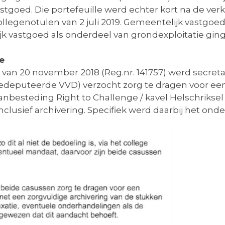
stgoed. Die portefeuille werd echter kort na de ver
t collegenotulen van 2 juli 2019. Gemeentelijk vastgo
ijk vastgoed als onderdeel van grondexploitatie gi
e
t van 20 november 2018 (Reg.nr. 141757) werd secret
eputeerde VVD) verzocht zorg te dragen voor een
anbesteding Right to Challenge / kavel Helschriksel
inclusief archivering. Specifiek werd daarbij het on