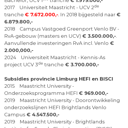
Bachelor, UCV 1
tranche
€ 1.979.000,-
de
2017 Universiteit Maastricht - UCV 2
tranche
€ 7.672.000,-
.
In 2018 bijgesteld naar
€
6.879.800,-
2018 Campus Vastgoed Greenport Venlo BV -
RvA-gebouw (masters en UCV)
€ 3.500.000,-
.
Aanvullende investeringen RvA incl. Venlo
€
2.000,000,-
2024 Universiteit Maastricht - Kennis-As
de
project UCV 3
tranche
€ 3.700.000,-
Subsidies provincie Limburg HEFI en BISCI
2015 Maastricht University -
Onderzoeksprogramma HEFI
€ 969.000,-
2019 Maastricht University - Doorontwikkeling
onderzoekslijnen HEFI Brightlands Venlo
Campus
€ 4.547.500,-
2019 Maastricht University - Brightlands