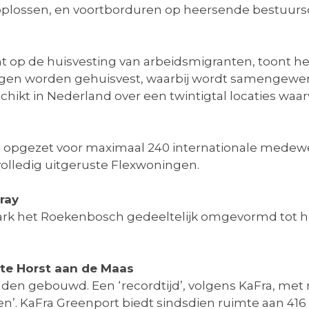
oplossen, en voortborduren op heersende bestuurs
ht op de huisvesting van arbeidsmigranten, toont he
ingen worden gehuisvest, waarbij wordt samengewe
chikt in Nederland over een twintigtal locaties waa
jd opgezet voor maximaal 240 internationale medewe
volledig uitgeruste Flexwoningen.
ray
iepark het Roekenbosch gedeeltelijk omgevormd tot 
te Horst aan de Maas
nden gebouwd. Een ‘recordtijd’, volgens KaFra, me
’. KaFra Greenport biedt sindsdien ruimte aan 416