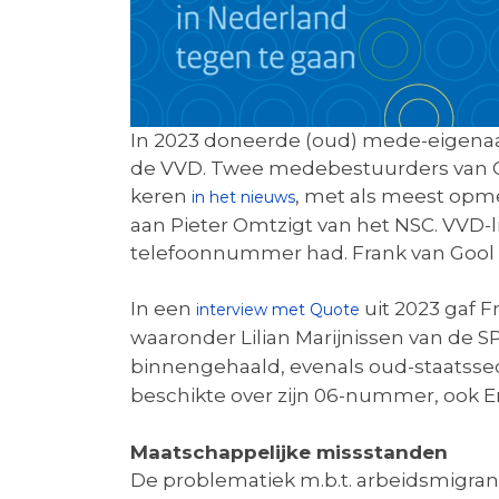
In 2023 doneerde (oud) mede-eigenaar
de VVD. Twee medebestuurders van OT
keren
, met als meest opmer
in het nieuws
aan Pieter Omtzigt van het NSC. VVD-l
telefoonnummer had. Frank van Gool
In een
uit 2023 gaf F
interview met Quote
waaronder Lilian Marijnissen van de SP
binnengehaald, evenals oud-staatssecr
beschikte over zijn 06-nummer, ook Em
Maatschappelijke missstanden
De problematiek m.b.t. arbeidsmigra