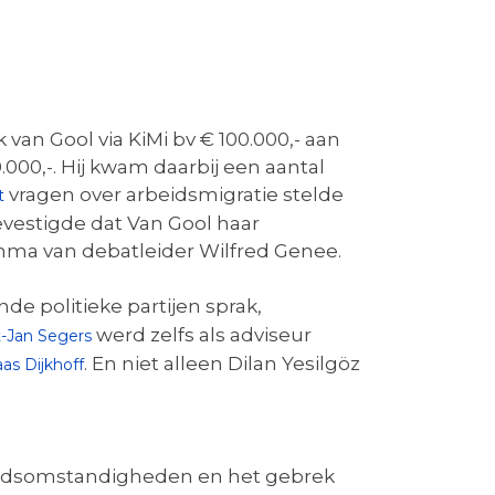
an Gool via KiMi bv € 100.000,- aan
0,-. Hij kwam daarbij een aantal
vragen over arbeidsmigratie stelde
t
evestigde dat Van Gool haar
ma van debatleider Wilfred Genee.
de politieke partijen sprak,
werd zelfs als adviseur
t-Jan Segers
. En niet alleen Dilan Yesilgöz
aas Dijkhoff
beidsomstandigheden en het gebrek