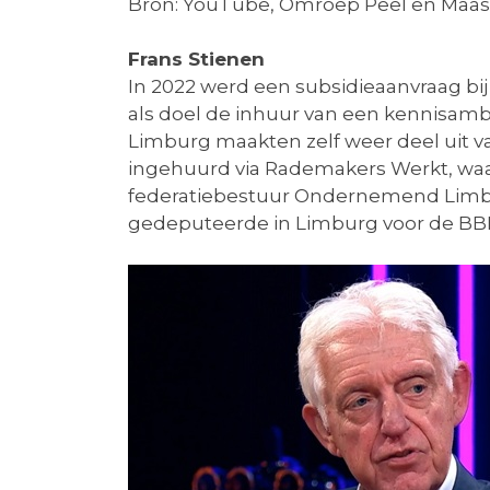
Bron: YouTube, Omroep Peel en Maas d.
Frans Stienen
In 2022 werd een subsidieaanvraag b
als doel de inhuur van een kennisam
Limburg maakten zelf weer deel uit va
ingehuurd via Rademakers Werkt, waar 
federatiebestuur Ondernemend Limburg
gedeputeerde in Limburg voor de BB