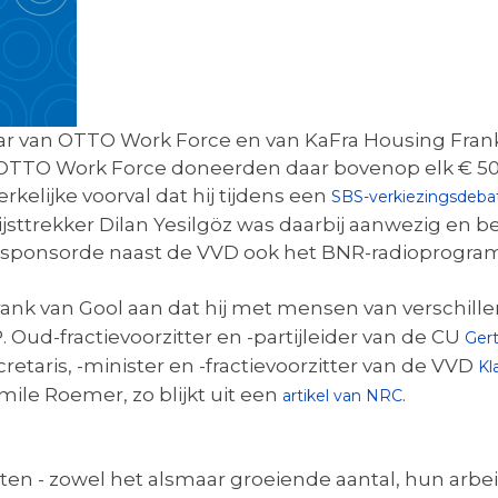
 van OTTO Work Force en van KaFra Housing Frank v
TO Work Force doneerden daar bovenop elk € 50.00
kelijke voorval dat hij tijdens een
SBS-verkiezingsdeba
ijsttrekker Dilan Yesilgöz was daarbij aanwezig en b
 sponsorde naast de VVD ook het BNR-radioprogram
rank van Gool aan dat hij met mensen van verschillen
. Oud-fractievoorzitter en -partijleider van de CU
Ger
etaris, -minister en -fractievoorzitter van de VVD
Kl
ile Roemer, zo blijkt uit een
.
artikel van NRC
nten - zowel het alsmaar groeiende aantal, hun ar