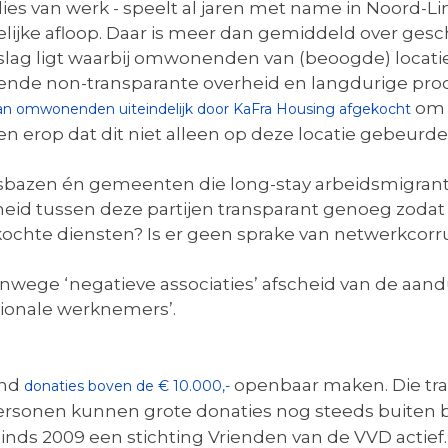
rlies van werk - speelt al jaren met name in Noord-
ijke afloop. Daar is meer dan gemiddeld over geschr
lag ligt waarbij omwonenden van (beoogde) locaties
nde non-transparante overheid en langdurige proc
om d
n omwonenden uiteindelijk door KaFra Housing afgekocht
den erop dat dit niet alleen op deze locatie gebeurde
isbazen én gemeenten die long-stay arbeidsmigra
heid tussen deze partijen transparant genoeg zodat 
ekochte diensten? Is er geen sprake van netwerkcorr
nwege ‘negatieve associaties’ afscheid van de aand
tionale werknemers’.
and
openbaar maken. Die tra
donaties boven de € 10.000,-
personen kunnen grote donaties nog steeds buiten b
sinds 2009 een stichting Vrienden van de VVD actie