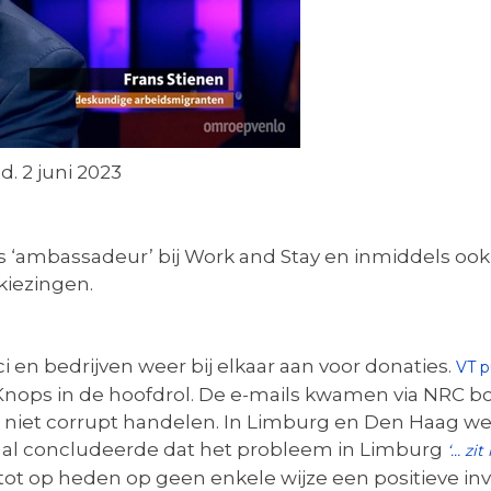
. 2 juni 2023
ds ‘ambassadeur’ bij Work and Stay en inmiddels oo
kiezingen.
ci en bedrijven weer bij elkaar aan voor donaties.
VT p
ops in de hoofdrol. De e-mails kwamen via NRC bo
o niet corrupt handelen. In Limburg en Den Haag we
 al concludeerde dat het probleem in Limburg
‘… zi
ar tot op heden op geen enkele wijze een positieve i