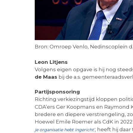
Bron: Omroep Venlo, Nedinscoplein d.d
Leon Litjens
Volgens eigen opgave is hij nog stee
de Maas
bij de a.s. gemeenteraadsver
Partijsponsoring
Richting verkiezingstijd kloppen politi
CDA’ers Ger Koopmans en Raymond Kn
bredere en diepere verstrengeling, z
Hoewel Emile Roemer als CdK in 2022
, heeft hij da
je organisatie hebt ingericht’