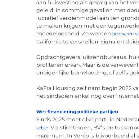
aan huisvesting als gevolg van het ve
geleid, in sommige gevallen met dodel
lucratief verdienmodel aan ten gronds
te maken krijgen met een tegenwerke
moedeloosheid. Zo werden
bezwaren va
Californië te versnellen. Signalen dui
Opdrachtgevers, uitzendbureaus, hu
profiteren ervan. Maar is de verweven
oneigenlijke beïnvloeding, of zelfs g
KaFra Housing zelf nam begin 2022 va
het sindsdien enkel nog over ‘interna
Wet financiering politieke partijen
Sinds 2025 moet elke partij in Nederl
. Via stichtingen, BV’s en tussen
schijn
maximum. In Venlo is bijvoorbeeld al 