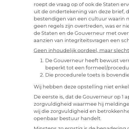
roept de vraag op of ook de Staten ervo
uit de ondertekening van deze brief, d
bestendigen van een cultuur waarin me
geen regels zijn overtreden, was er ni
de Staten en de Gouverneur met overt
aanzien van integriteitsvragen een 
Geen inhoudelijk oordeel, maar slech
De Gouverneur heeft bewust verm
beperkt tot een formeel/procedur
Die procedurele toets is bovend
Wij hebben deze opstelling niet enkel
De eerste is, dat de Gouverneur op 1 a
zorgvuldigheid waarmee hij meldinge
wij die zorgvuldigheid en betrokkenheid
openbaar bestuur handelt.
Minstens zo ernstig is de benadering 