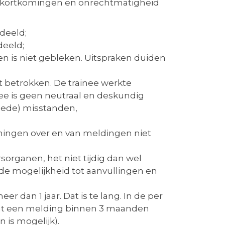
 tekortkomingen en onrechtmatigheid
deeld;
deeld;
en is niet gebleken. Uitspraken duiden
t betrokken. De trainee werkte
nee is geen neutraal en deskundig
oede) misstanden,
nningen over en van meldingen niet
rganen, het niet tijdig dan wel
de mogelijkheid tot aanvullingen en
 dan 1 jaar. Dat is te lang. In de per
 dat een melding binnen 3 maanden
is mogelijk).