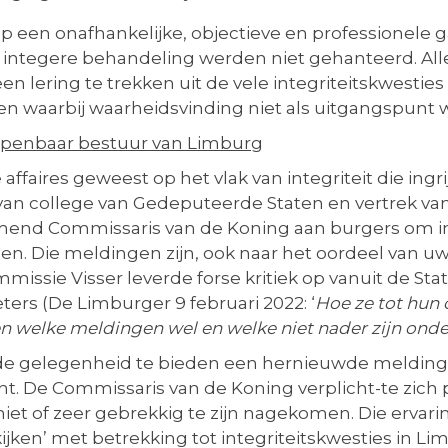
op een onafhankelijke, objectieve en professionele
integere behandeling werden niet gehanteerd. Alle 
een lering te trekken uit de vele integriteitskwestie
ken waarbij waarheidsvinding niet als uitgangspunt
t openbaar bestuur van Limbur
g
e affaires geweest op het vlak van integriteit die i
n van college van Gedeputeerde Staten en vertrek v
mend Commissaris van de Koning aan burgers om in
. Die meldingen zijn, ook naar het oordeel van uw 
issie Visser leverde forse kritiek op vanuit de St
eters (De Limburger 9 februari 2022: ‘
Hoe ze tot hun 
n welke meldingen wel en welke niet nader zijn onder
 de gelegenheid te bieden een hernieuwde melding
. De Commissaris van de Koning verplicht-te zich p
niet of zeer gebrekkig te zijn nagekomen. Die ervar
jken’ met betrekking tot integriteitskwesties in L