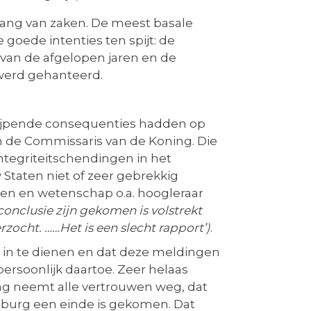
 gang van zaken. De meest basale
goede intenties ten spijt: de
s van de afgelopen jaren en de
 werd gehanteerd.
ngrijpende consequenties hadden op
an de Commissaris van de Koning. Die
tegriteitschendingen in het
Staten niet of zeer gebrekkig
aten en wetenschap o.a. hoogleraar
conclusie zijn gekomen is volstrekt
zocht. ……Het is een slecht rapport’)
.
 in te dienen en dat deze meldingen
ersoonlijk daartoe. Zeer helaas
ing neemt alle vertrouwen weg, dat
imburg een einde is gekomen. Dat