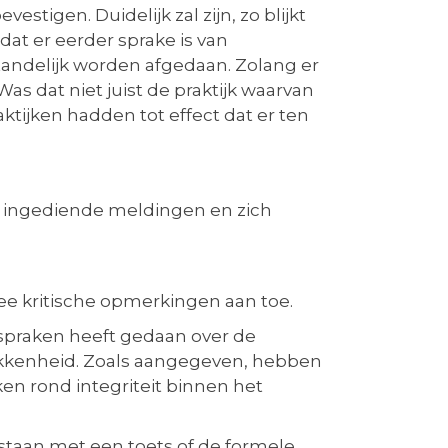
stigen. Duidelijk zal zijn, zo blijkt
dat er eerder sprake is van
tandelijk worden afgedaan. Zolang er
as dat niet juist de praktijk waarvan
tijken hadden tot effect dat er ten
s.
r ingediende meldingen en zich
wee kritische opmerkingen aan toe.
itspraken heeft gedaan over de
okkenheid. Zoals aangegeven, hebben
aken rond integriteit binnen het
lstaan met een toets of de formele