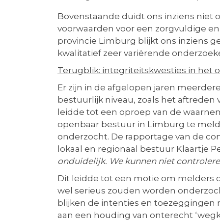
Bovenstaande duidt ons inziens niet 
voorwaarden voor een zorgvuldige en 
provincie Limburg blijkt ons inziens g
kwalitatief zeer variërende onderzoe
Terugblik: integriteitskwesties in he
Er zijn in de afgelopen jaren meerder
bestuurlijk niveau, zoals het aftrede
leidde tot een oproep van de waarne
openbaar bestuur in Limburg te melden
onderzocht. De rapportage van de comm
lokaal en regionaal bestuur Klaartje P
onduidelijk. We kunnen niet controlere
Dit leidde tot een motie om melders
wel serieus zouden worden onderzocht
blijken de intenties en toezeggingen 
aan een houding van onterecht ‘wegki