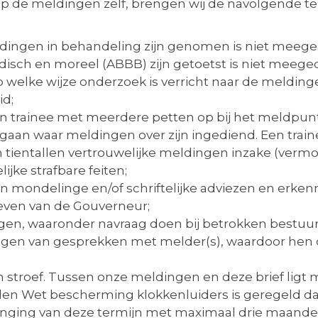
n op de meldingen zelf, brengen wij de navolgende
dingen in behandeling zijn genomen is niet meege
disch en moreel (ABBB) zijn getoetst is niet meege
p welke wijze onderzoek is verricht naar de melding
id;
een trainee met meerdere petten op bij het meldpun
orgaan waar meldingen over zijn ingediend. Een trai
tientallen vertrouwelijke meldingen inzake (verm
jke strafbare feiten;
len mondelinge en/of schriftelijke adviezen en erke
ieven van de Gouverneur;
en, waaronder navraag doen bij betrokken bestuurso
lagen van gesprekken met melder(s), waardoor hen 
stroef. Tussen onze meldingen en deze brief ligt meer
reden Wet bescherming klokkenluiders is geregeld
ging van deze termijn met maximaal drie maanden 