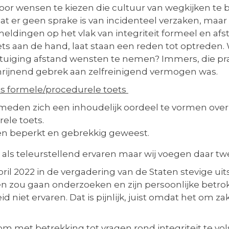
or wensen te kiezen die cultuur van wegkijken te beve
at er geen sprake is van incidenteel verzaken, maar 
ldingen op het vlak van integriteit formeel en afs
ets aan de hand, laat staan een reden tot optreden. W
uiging afstand wensten te nemen? Immers, die prak
schrijnend gebrek aan zelfreinigend vermogen wa
ts formele/procedurele toets
eden zich een inhoudelijk oordeel te vormen ove
ele toets.
ien beperkt en gebrekkig geweest.
 als teleurstellend ervaren maar wij voegen daar t
pril 2022 in de vergadering van de Staten stevige u
n zou gaan onderzoeken en zijn persoonlijke betr
 niet ervaren. Dat is pijnlijk, juist omdat het om z
om met betrekking tot vragen rond integriteit te vo