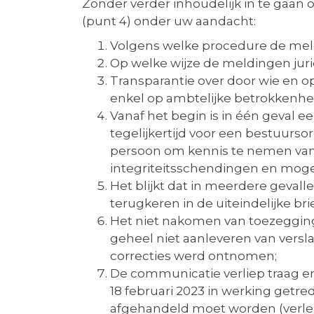
Zonder verder inhoudelijk in te gaa
(punt 4) onder uw aandacht:
Volgens welke procedure de mel
Op welke wijze de meldingen juri
Transparantie over door wie en o
enkel op ambtelijke betrokkenhe
Vanaf het begin is in één geval 
tegelijkertijd voor een bestuurs
persoon om kennis te nemen van 
integriteitsschendingen en mogeli
Het blijkt dat in meerdere geval
terugkeren in de uiteindelijke br
Het niet nakomen van toezegging
geheel niet aanleveren van vers
correcties werd ontnomen;
De communicatie verliep traag en 
18 februari 2023 in werking get
afgehandeld moet worden (verlen