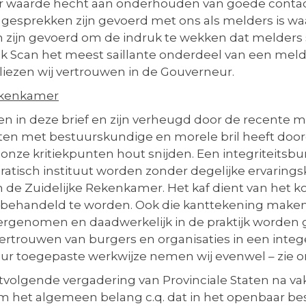
eer waarde hecht aan onderhouden van goede con
gesprekken zijn gevoerd met ons als melders is waar
 zijn gevoerd om de indruk te wekken dat melders
uick Scan het meest saillante onderdeel van een me
rliezen wij vertrouwen in de Gouverneur.
Rekenkamer
ven in deze brief en zijn verheugd door de recente m
orten met bestuurskundige en morele bril heeft doo
nze kritiekpunten hout snijden. Een integriteitsbu
atisch instituut worden zonder degelijke ervarings
de Zuidelijke Rekenkamer. Het kaf dient van het k
 behandeld te worden. Ook die kanttekening make
genomen en daadwerkelijk in de praktijk worden ge
 vertrouwen van burgers en organisaties in een int
ur toegepaste werkwijze nemen wij evenwel – zie o
stvolgende vergadering van Provinciale Staten na v
 om het algemeen belang c.q. dat in het openbaar b