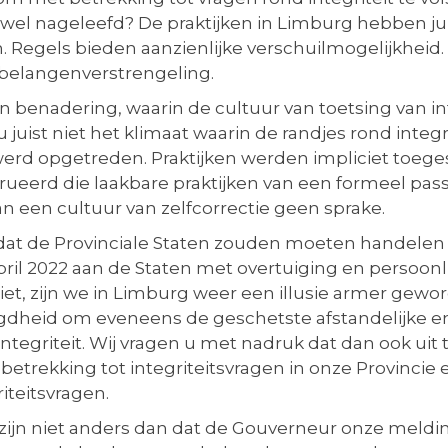
s wel nageleefd? De praktijken in Limburg hebben j
Regels bieden aanzienlijke verschuilmogelijkheid. I
 belangenverstrengeling.
benadering, waarin de cultuur van toetsing van in
u juist niet het klimaat waarin de randjes rond int
erd opgetreden. Praktijken werden impliciet toege
eerd die laakbare praktijken van een formeel pass
van een cultuur van zelfcorrectie geen sprake.
dat de Provinciale Staten zouden moeten handelen 
pril 2022 aan de Staten met overtuiging en persoon
iet, zijn we in Limburg weer een illusie armer geword
oegdheid om eveneens de geschetste afstandelijke e
integriteit. Wij vragen u met nadruk dat dan ook uit 
betrekking tot integriteitsvragen in onze Provincie 
teitsvragen.
zijn niet anders dan dat de Gouverneur onze meldin