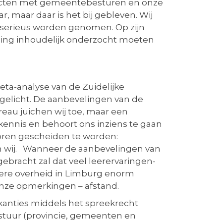
tacten met gemeentebesturen en onze
, maar daar is het bij gebleven. Wij
 serieus worden genomen. Op zijn
lding inhoudelijk onderzocht moeten
eta-analyse van de Zuidelijke
rgelicht. De aanbevelingen van de
reau juichen wij toe, maar een
kennis en behoort ons inziens te gaan
oren gescheiden te worden:
n wij. Wanneer de aanbevelingen van
bracht zal dat veel leerervaringen-
egere overheid in Limburg enorm
nze opmerkingen – afstand.
akanties middels het spreekrecht
estuur (provincie, gemeenten en