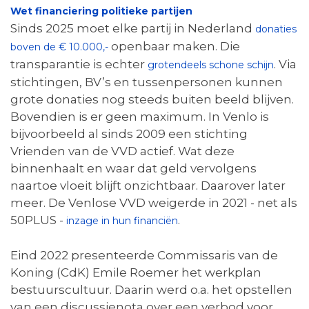
Wet financiering politieke partijen
Sinds 2025 moet elke partij in Nederland
donaties
openbaar maken. Die
boven de € 10.000,-
transparantie is echter
. Via
grotendeels schone schijn
stichtingen, BV’s en tussenpersonen kunnen
grote donaties nog steeds buiten beeld blijven.
Bovendien is er geen maximum. In Venlo is
bijvoorbeeld al sinds 2009 een stichting
Vrienden van de VVD actief. Wat deze
binnenhaalt en waar dat geld vervolgens
naartoe vloeit blijft onzichtbaar. Daarover later
meer. De Venlose VVD weigerde in 2021 - net als
50PLUS -
.
inzage in hun financiën
Eind 2022 presenteerde Commissaris van de
Koning (CdK) Emile Roemer het werkplan
bestuurscultuur. Daarin werd o.a. het opstellen
van een discussienota over een verbod voor