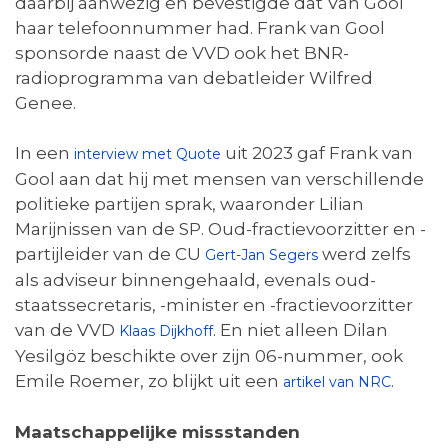
daarbij aanwezig en bevestigde dat Van Gool
haar telefoonnummer had. Frank van Gool
sponsorde naast de VVD ook het BNR-
radioprogramma van debatleider Wilfred
Genee.
In een
uit 2023 gaf Frank van
interview met Quote
Gool aan dat hij met mensen van verschillende
politieke partijen sprak, waaronder Lilian
Marijnissen van de SP. Oud-fractievoorzitter en -
partijleider van de CU
werd zelfs
Gert-Jan Segers
als adviseur binnengehaald, evenals oud-
staatssecretaris, -minister en -fractievoorzitter
van de VVD
. En niet alleen Dilan
Klaas Dijkhoff
Yesilgöz beschikte over zijn 06-nummer, ook
Emile Roemer, zo blijkt uit een
.
artikel van NRC
Maatschappelijke missstanden