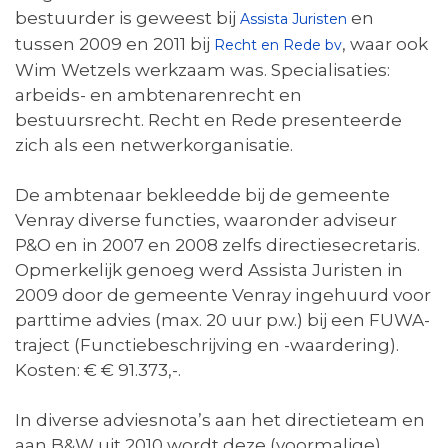
bestuurder is geweest bij
en
Assista Juristen
tussen 2009 en 2011 bij
, waar ook
Recht en Rede bv
Wim Wetzels werkzaam was. Specialisaties:
arbeids- en ambtenarenrecht en
bestuursrecht. Recht en Rede presenteerde
zich als een netwerkorganisatie.
De ambtenaar bekleedde bij de gemeente
Venray diverse functies, waaronder adviseur
P&O en in 2007 en 2008 zelfs directiesecretaris.
Opmerkelijk genoeg werd Assista Juristen in
2009 door de gemeente Venray ingehuurd voor
parttime advies (max. 20 uur p.w.) bij een FUWA-
traject (Functiebeschrijving en -waardering).
Kosten: € € 91.373,-.
In diverse adviesnota’s aan het directieteam en
aan B&W uit 2010 wordt deze (voormalige)