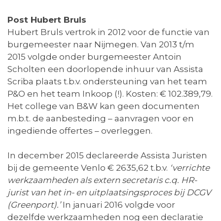
Post Hubert Bruls
Hubert Bruls vertrok in 2012 voor de functie van
burgemeester naar Nijmegen. Van 2013 t/m
2015 volgde onder burgemeester Antoin
Scholten een doorlopende inhuur van Assista
Scriba plaats t.b.v. ondersteuning van het team
P&O en het team Inkoop (!). Kosten: € 102.389,79.
Het college van B&W kan geen documenten
m.b.t. de aanbesteding – aanvragen voor en
ingediende offertes – overleggen.
In december 2015 declareerde Assista Juristen
bij de gemeente Venlo € 2635,62 t.b.v.
‘verrichte
werkzaamheden als extern secretaris c.q. HR-
jurist van het in- en uitplaatsingsproces bij DCGV
(Greenport).’
In januari 2016 volgde voor
dezelfde werkzaamheden nog een declaratie