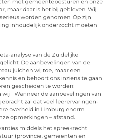
tacten met gemeentebesturen en onze
, maar daar is het bij gebleven. Wij
 serieus worden genomen. Op zijn
lding inhoudelijk onderzocht moeten
eta-analyse van de Zuidelijke
rgelicht. De aanbevelingen van de
reau juichen wij toe, maar een
kennis en behoort ons inziens te gaan
oren gescheiden te worden:
n wij. Wanneer de aanbevelingen van
bracht zal dat veel leerervaringen-
egere overheid in Limburg enorm
nze opmerkingen – afstand.
akanties middels het spreekrecht
estuur (provincie, gemeenten en