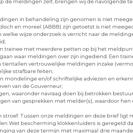
n op de meldingen zelf, brengen wij de navolgende
dingen in behandeling zijn genomen is niet meege
disch en moreel (ABBB) zijn getoetst is niet meege
p welke wijze onderzoek is verricht naar de melding
id;
een trainee met meerdere petten op bij het meldpun
orgaan waar meldingen over zijn ingediend. Een trai
tientallen vertrouwelijke meldingen inzake (verm
jke strafbare feiten;
len mondelinge en/of schriftelijke adviezen en erke
ieven van de Gouverneur;
en, waaronder navraag doen bij betrokken bestuurso
lagen van gesprekken met melder(s), waardoor hen 
stroef. Tussen onze meldingen en deze brief ligt meer
reden Wet bescherming klokkenluiders is geregeld
ging van deze termijn met maximaal drie maanden 