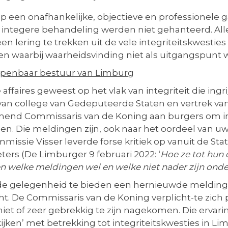
op een onafhankelijke, objectieve en professionele
integere behandeling werden niet gehanteerd. Alle 
een lering te trekken uit de vele integriteitskwestie
ken waarbij waarheidsvinding niet als uitgangspunt
t openbaar bestuur van Limbur
g
e affaires geweest op het vlak van integriteit die i
n van college van Gedeputeerde Staten en vertrek v
mend Commissaris van de Koning aan burgers om in
. Die meldingen zijn, ook naar het oordeel van uw 
issie Visser leverde forse kritiek op vanuit de St
eters (De Limburger 9 februari 2022: ‘
Hoe ze tot hun 
n welke meldingen wel en welke niet nader zijn onder
 de gelegenheid te bieden een hernieuwde melding
. De Commissaris van de Koning verplicht-te zich p
niet of zeer gebrekkig te zijn nagekomen. Die ervar
jken’ met betrekking tot integriteitskwesties in L