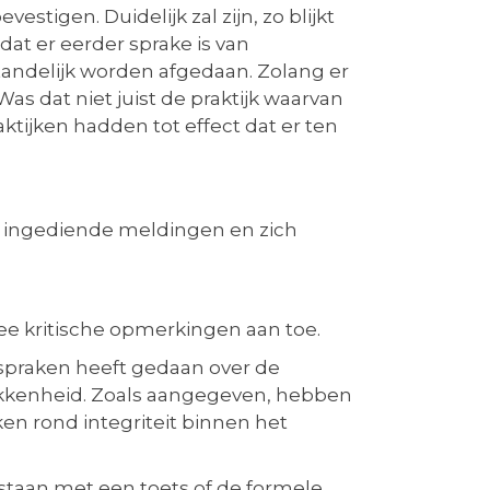
stigen. Duidelijk zal zijn, zo blijkt
dat er eerder sprake is van
tandelijk worden afgedaan. Zolang er
as dat niet juist de praktijk waarvan
tijken hadden tot effect dat er ten
s.
r ingediende meldingen en zich
wee kritische opmerkingen aan toe.
itspraken heeft gedaan over de
okkenheid. Zoals aangegeven, hebben
aken rond integriteit binnen het
lstaan met een toets of de formele