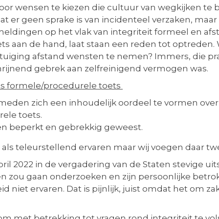
or wensen te kiezen die cultuur van wegkijken te beve
at er geen sprake is van incidenteel verzaken, maar 
ldingen op het vlak van integriteit formeel en afs
ets aan de hand, laat staan een reden tot optreden. W
uiging afstand wensten te nemen? Immers, die prak
schrijnend gebrek aan zelfreinigend vermogen wa
ts formele/procedurele toets
eden zich een inhoudelijk oordeel te vormen ove
ele toets.
ien beperkt en gebrekkig geweest.
 als teleurstellend ervaren maar wij voegen daar t
pril 2022 in de vergadering van de Staten stevige u
n zou gaan onderzoeken en zijn persoonlijke betr
 niet ervaren. Dat is pijnlijk, juist omdat het om z
om met betrekking tot vragen rond integriteit te vo