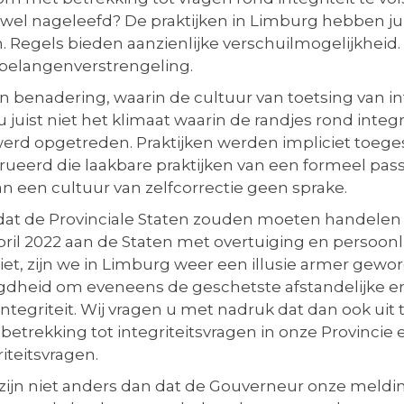
s wel nageleefd? De praktijken in Limburg hebben j
Regels bieden aanzienlijke verschuilmogelijkheid. I
 belangenverstrengeling.
benadering, waarin de cultuur van toetsing van in
u juist niet het klimaat waarin de randjes rond int
erd opgetreden. Praktijken werden impliciet toege
eerd die laakbare praktijken van een formeel pass
van een cultuur van zelfcorrectie geen sprake.
dat de Provinciale Staten zouden moeten handelen 
pril 2022 aan de Staten met overtuiging en persoon
iet, zijn we in Limburg weer een illusie armer geword
oegdheid om eveneens de geschetste afstandelijke e
integriteit. Wij vragen u met nadruk dat dan ook uit 
betrekking tot integriteitsvragen in onze Provincie 
teitsvragen.
zijn niet anders dan dat de Gouverneur onze meldin