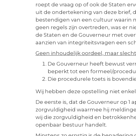
roept de vraag op of ook de Staten ervo
uit de ondertekening van deze brief, d
bestendigen van een cultuur waarin me
geen regels zijn overtreden, was er ni
de Staten en de Gouverneur met overt
aanzien van integriteitsvragen een 
Geen inhoudelijk oordeel, maar slech
De Gouverneur heeft bewust verm
beperkt tot een formeel/procedur
Die procedurele toets is bovend
Wij hebben deze opstelling niet enkel
De eerste is, dat de Gouverneur op 1 a
zorgvuldigheid waarmee hij meldinge
wij die zorgvuldigheid en betrokkenheid
openbaar bestuur handelt.
Minstens zo ernstig is de benadering 