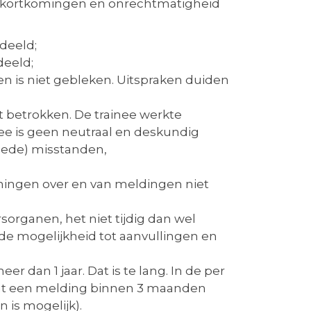
 tekortkomingen en onrechtmatigheid
deeld;
deeld;
en is niet gebleken. Uitspraken duiden
t betrokken. De trainee werkte
nee is geen neutraal en deskundig
oede) misstanden,
nningen over en van meldingen niet
rganen, het niet tijdig dan wel
de mogelijkheid tot aanvullingen en
 dan 1 jaar. Dat is te lang. In de per
 dat een melding binnen 3 maanden
is mogelijk).