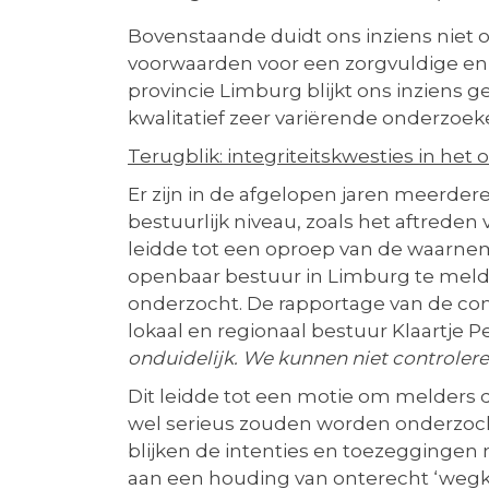
Bovenstaande duidt ons inziens niet 
voorwaarden voor een zorgvuldige en 
provincie Limburg blijkt ons inziens g
kwalitatief zeer variërende onderzoe
Terugblik: integriteitskwesties in he
Er zijn in de afgelopen jaren meerder
bestuurlijk niveau, zoals het aftrede
leidde tot een oproep van de waarne
openbaar bestuur in Limburg te melden
onderzocht. De rapportage van de comm
lokaal en regionaal bestuur Klaartje P
onduidelijk. We kunnen niet controlere
Dit leidde tot een motie om melders
wel serieus zouden worden onderzocht
blijken de intenties en toezeggingen 
aan een houding van onterecht ‘wegki