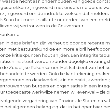
eer waarde hecht aan onderhouden van goede con
gesprekken zijn gevoerd met ons als melders is waar
 zijn gevoerd om de indruk te wekken dat melders
uick Scan het meest saillante onderdeel van een me
rliezen wij vertrouwen in de Gouverneur.
Rekenkamer
ven in deze brief en zijn verheugd door de recente m
orten met bestuurskundige en morele bril heeft doo
nze kritiekpunten hout snijden. Een integriteitsbu
atisch instituut worden zonder degelijke ervarings
de Zuidelijke Rekenkamer. Het kaf dient van het k
 behandeld te worden. Ook die kanttekening make
genomen en daadwerkelijk in de praktijk worden ge
 vertrouwen van burgers en organisaties in een int
ur toegepaste werkwijze nemen wij evenwel – zie o
stvolgende vergadering van Provinciale Staten na v
 om het algemeen belang c.q. dat in het openbaar b