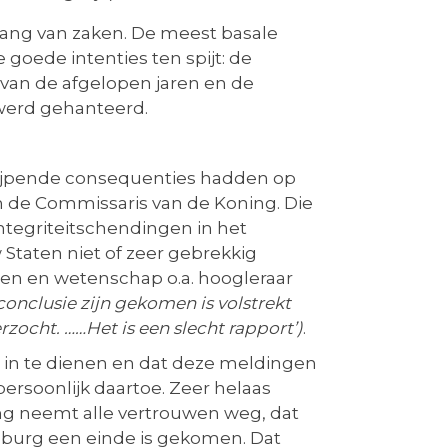
 gang van zaken. De meest basale
goede intenties ten spijt: de
s van de afgelopen jaren en de
 werd gehanteerd.
ngrijpende consequenties hadden op
an de Commissaris van de Koning. Die
tegriteitschendingen in het
Staten niet of zeer gebrekkig
aten en wetenschap o.a. hoogleraar
conclusie zijn gekomen is volstrekt
zocht. ……Het is een slecht rapport’)
.
 in te dienen en dat deze meldingen
ersoonlijk daartoe. Zeer helaas
ing neemt alle vertrouwen weg, dat
imburg een einde is gekomen. Dat