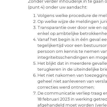
Zonder verder inhoudelijk in te gaa
(punt 4) onder uw aandacht:
Volgens welke procedure de mel
Op welke wijze de meldingen juri
Transparantie over door wie en o
enkel op ambtelijke betrokkenhe
Vanaf het begin is in één geval 
tegelijkertijd voor een bestuurs
persoon om kennis te nemen van 
integriteitsschendingen en mogeli
Het blijkt dat in meerdere geval
terugkeren in de uiteindelijke br
Het niet nakomen van toezegging
geheel niet aanleveren van vers
correcties werd ontnomen;
De communicatie verliep traag en 
18 februari 2023 in werking get
afgehandeld moet worden (verlen