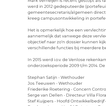
Mark Verheijen is recent gestopt als 
werd in 2012 gedeputeerde (portefeui
gemeentesecretaris/algemeen directeu
kreeg campusontwikkeling in portefeu
Het is opmerkelijk hoe een vervlechtin
aannemelijk dat vanwege deze vervlech
objectief naar zo'n dossier kunnen k
verschillende functies bij meerdere 
In 2015 werd i.o.v. de Venlose reke
onderzoeksperiode 2009 t/m 2014. De
Stephan Satijn - Wethouder
Jos Teeuwen - Wethouder
Friederike Roetering - Concern Contro
Serge van Dellen - Directeur Villa Flor
Stef Kuijpers - Hoofd Ontwikkelbedri