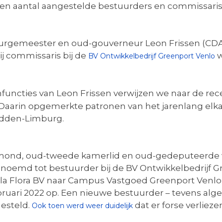
en aantal aangestelde bestuurders en commissarissen
rgemeester en oud-gouverneur Leon Frissen (CDA) i
hij commissaris bij de
w
BV Ontwikkelbedrijf Greenport Venlo
functies van Leon Frissen verwijzen we naar de rec
Daarin opgemerkte patronen van het jarenlang elk
Midden-Limburg.
ond, oud-tweede kamerlid en oud-gedeputeerde v
enoemd tot bestuurder bij de BV Ontwikkelbedrijf Gr
illa Flora BV naar Campus Vastgoed Greenport Venlo
ebruari 2022 op. Een nieuwe bestuurder – tevens al
esteld.
dat er forse verliez
Ook toen werd weer duidelijk