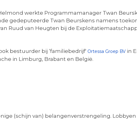
in Helmond werkte Programmamanager Twan Beurske
temde gedeputeerde Twan Beurskens namens toekom
n Ruud van Heugten bij de Exploitatiemaatschappij
k bestuurder bij ‘familiebedrijf'
in 
Ortessa Groep BV
anche in Limburg, Brabant en België.
 enige (schijn van) belangenverstrengeling. Lobbye