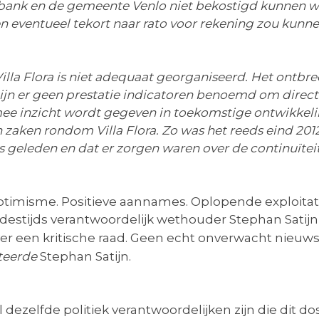
N-bank en de gemeente Venlo niet bekostigd kunnen 
een eventueel tekort naar rato voor rekening zou ku
illa Flora is niet adequaat georganiseerd. Het ontb
ijn er geen prestatie indicatoren benoemd om direct
e inzicht wordt gegeven in toekomstige ontwikkelin
 zaken rondom Villa Flora. Zo was het reeds eind 2012
s geleden en dat er zorgen waren over de continuïteit 
ptimisme. Positieve aannames. Oplopende exploitati
e destijds verantwoordelijk wethouder Stephan Sat
er een kritische raad. Geen echt onverwacht nieuws
teerde
Stephan Satijn.
l dezelfde politiek verantwoordelijken zijn die dit 