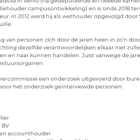
raadslid in Venlo (na gedeputeerde en tweede kamer
llehouder campusontwikkeling) en is sinds 2018 ter
r. In 2012 werd hij als wethouder opgevolgd door S
ille.
g van personen zich door de jaren heen in zo’n dossi
ting dezelfde verantwoordelijken elkaar niet zulle
ijken en naar kunnen handelen. Juist vanwege de ja
bestuursorganen.
nkamercommissie een onderzoek uitgevoerd door bu
 voor het onderzoek geïnterviewde personen:
ller
a BV
jf en accounthouder