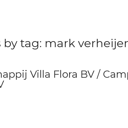
 by tag: mark verheije
appij Villa Flora BV / Ca
V