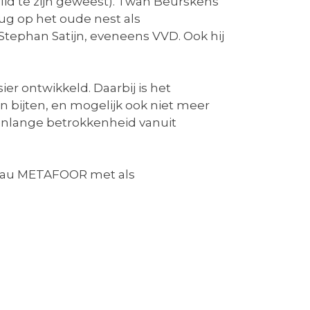
lid te zijn geweest). Twan Beurskens
ug op het oude nest als
tephan Satijn, eveneens VVD. Ook hij
er ontwikkeld. Daarbij is het
n bijten, en mogelijk ook niet meer
renlange betrokkenheid vanuit
reau METAFOOR met als