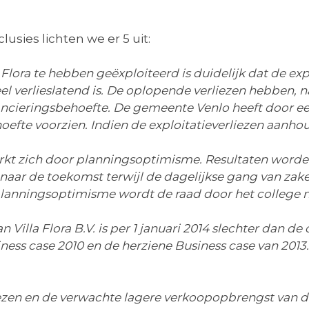
usies lichten we er 5 uit:
 Flora te hebben geëxploiteerd is duidelijk dat de exp
el verlieslatend is. De oplopende verliezen hebben, n
nancieringsbehoefte. De gemeente Venlo heeft door ee
behoefte voorzien. Indien de exploitatieverliezen aanh
merkt zich door planningsoptimisme. Resultaten word
naar de toekomst terwijl de dagelijkse gang van zaken
 planningsoptimisme wordt de raad door het college
van Villa Flora B.V. is per 1 januari 2014 slechter dan
ss case 2010 en de herziene Business case van 2013. 
ezen en de verwachte lagere verkoopopbrengst van de V